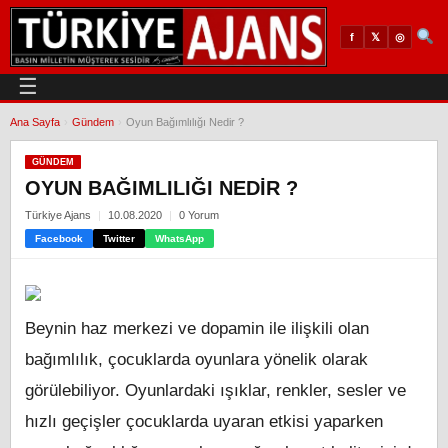
𝕏
◎
f
☰
Ana Sayfa
›
Gündem
›
Oyun Bağımlılığı Nedir ?
GÜNDEM
OYUN BAĞIMLILIĞI NEDIR ?
Türkiye Ajans
10.08.2020
0 Yorum
Facebook
Twitter
WhatsApp
Beynin haz merkezi ve dopamin ile ilişkili olan
bağımlılık, çocuklarda oyunlara yönelik olarak
görülebiliyor. Oyunlardaki ışıklar, renkler, sesler ve
hızlı geçişler çocuklarda uyaran etkisi yaparken