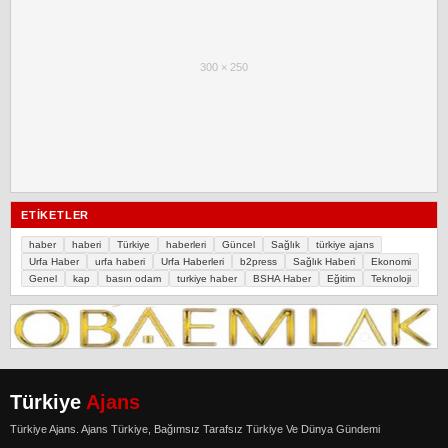
300 × 250
ETIKETLER
haber
haberi
Türkiye
haberleri
Güncel
Sağlık
türkiye ajans
Urfa Haber
urfa haberi
Urfa Haberleri
b2press
Sağlık Haberi
Ekonomi
Genel
kap
basın odam
turkiye haber
BSHA Haber
Eğitim
Teknoloji
Türkiye
Ajans
Türkiye Ajans. Ajans Türkiye, Bağımsız Tarafsız Türkiye Ve Dünya Gündemi