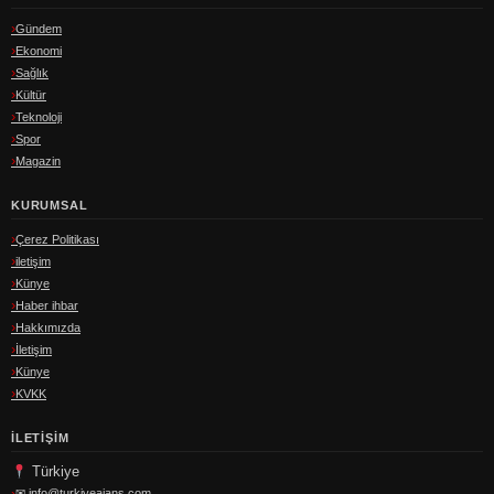
Gündem
Ekonomi
Sağlık
Kültür
Teknoloji
Spor
Magazin
KURUMSAL
Çerez Politikası
iletişim
Künye
Haber ihbar
Hakkımızda
İletişim
Künye
KVKK
İLETIŞIM
Türkiye
✉
info@turkiyeajans.com