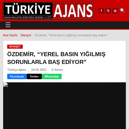
𝕏
◎
f
☰
Ana Sayfa
›
Manşet
›
Özdemir, “Yerel basın yığılmış sorunlarla baş ediyor”
MANŞET
ÖZDEMIR, “YEREL BASIN YIĞILMIŞ
SORUNLARLA BAŞ EDIYOR”
Türkiye Ajans
18.05.2021
0 Yorum
Facebook
Twitter
WhatsApp