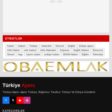
300 × 250
ETIKETLER
haber
haberi
Türkiye
haberleri
Güncel
Sağlık
türkiye ajans
Urfa Haber
urfa haberi
Urfa Haberleri
b2press
Sağlık Haberi
Ekonomi
Genel
kap
basın odam
turkiye haber
BSHA Haber
Eğitim
Teknoloji
Türkiye
Ajans
Türkiye Ajans. Ajans Türkiye, Bağımsız Tarafsız Türkiye Ve Dünya Gündemi
f
𝕏
▶
◎
KATEGORILER