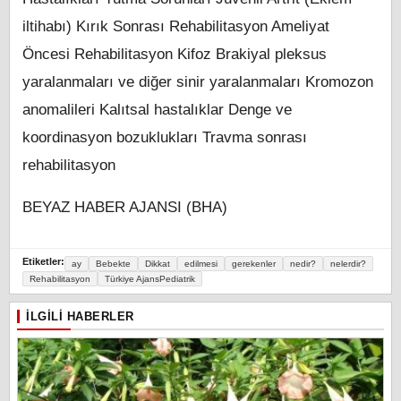
iltihabı) Kırık Sonrası Rehabilitasyon Ameliyat
Öncesi Rehabilitasyon Kifoz Brakiyal pleksus
yaralanmaları ve diğer sinir yaralanmaları Kromozon
anomalileri Kalıtsal hastalıklar Denge ve
koordinasyon bozuklukları Travma sonrası
rehabilitasyon
BEYAZ HABER AJANSI (BHA)
Etiketler:
ay
Bebekte
Dikkat
edilmesi
gerekenler
nedir?
nelerdir?
Rehabilitasyon
Türkiye AjansPediatrik
İLGILI HABERLER