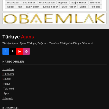
Urfa Haber
urfa haberi
Urfa Haberleri
b2press
Sağlık Haberi
Ekonomi
Genel
kap
basın odam
turkiye haber
BSHA Haber
Eğitim
Teknoloji
Türkiye
Ajans
Türkiye Ajans. Ajans Türkiye, Bağımsız Tarafsız Türkiye Ve Dünya Gündemi
f
𝕏
▶
◎
KATEGORILER
Gündem
Ekonomi
Sağlık
Kültür
Teknoloji
Spor
Magazin
KURUMSAL