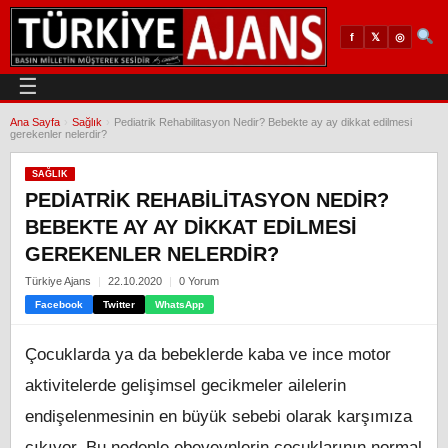
𝕏
◎
f
☰
Ana Sayfa
›
Sağlık
›
Pediatrik Rehabilitasyon Nedir? Bebekte ay ay dikkat edilmesi
gerekenler nelerdir?
SAĞLIK
PEDIATRIK REHABILITASYON NEDIR?
BEBEKTE AY AY DIKKAT EDILMESI
GEREKENLER NELERDIR?
Türkiye Ajans
22.10.2020
0 Yorum
Facebook
Twitter
WhatsApp
Çocuklarda ya da bebeklerde kaba ve ince motor
aktivitelerde gelişimsel gecikmeler ailelerin
endişelenmesinin en büyük sebebi olarak karşımıza
çıkıyor. Bu nedenle ebeveynlerin çocuklarının normal