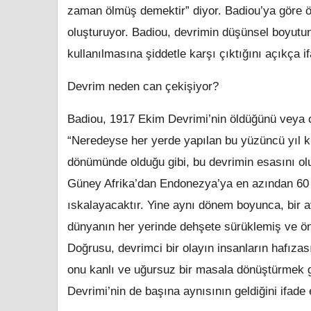
zaman ölmüş demektir” diyor. Badiou’ya göre öl
oluşturuyor. Badiou, devrimin düşünsel boyutu
kullanılmasına şiddetle karşı çıktığını açıkça i
Devrim neden can çekişiyor?
Badiou, 1917 Ekim Devrimi’nin öldüğünü veya ca
“Neredeyse her yerde yapılan bu yüzüncü yıl ku
dönümünde olduğu gibi, bu devrimin esasını ol
Güney Afrika’dan Endonezya’ya en azından 60 yı
ıskalayacaktır. Yine aynı dönem boyunca, bir a
dünyanın her yerinde dehşete sürüklemiş ve ö
Doğrusu, devrimci bir olayın insanların hafıza
onu kanlı ve uğursuz bir masala dönüştürmek gere
Devrimi’nin de başına aynısının geldiğini ifade 