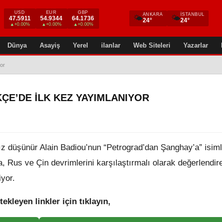
USD
EUR
GBP
ANKARA
İSTANBUL
🌤
🌤
47.5911
54.9344
64.1736
24°
24°
▲+0.00%
▲+0.00%
▲+0.00%
Dünya
Asayiş
Yerel
ilanlar
Web Siteleri
Yazarlar
or
E’DE ILK KEZ YAYIMLANIYOR
z düşünür Alain Badiou’nun “Petrograd’dan Şanghay’a” isimli
a, Rus ve Çin devrimlerini karşılaştırmalı olarak değerlendir
iyor.
tekleyen linkler için tıklayın,