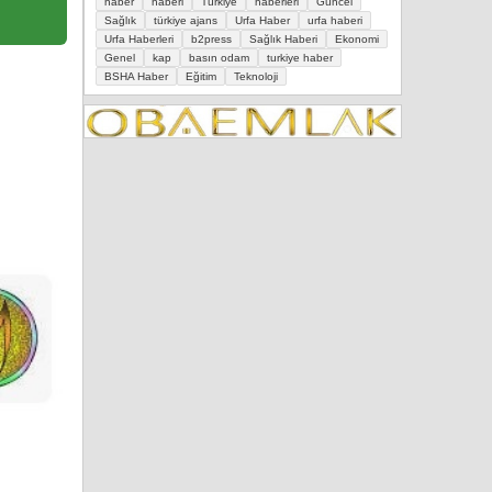
haber
haberi
Türkiye
haberleri
Güncel
Sağlık
türkiye ajans
Urfa Haber
urfa haberi
Urfa Haberleri
b2press
Sağlık Haberi
Ekonomi
Genel
kap
basın odam
turkiye haber
BSHA Haber
Eğitim
Teknoloji