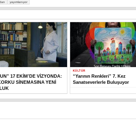
’dan
yayımlanıyor
KÜLTÜR
UN” 17 EKİM’DE VİZYONDA:
“Yarının Renkleri” 7. Kez
KORKU SİNEMASINA YENİ
Sanatseverlerle Buluşuyor
OLUK