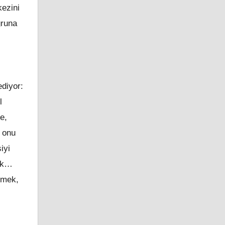
kezini
ğruna
ediyor:
l
e,
p onu
iyi
cek…
rmek,