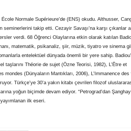
u, École Normale Supérieure’de (ENS) okudu. Althusser, Can
n seminerlerini takip etti. Cezayir Savaşı’na karşı çıkanlar 
rsler verdi. 68 Öğrenci Olaylarına etkin olarak katılan Badi
jmanı, matematik, psikanaliz, şiir, müzik, tiyatro ve sinema gi
romanlarla entelektüel dünyada önemli bir yere sahip. Badiou
l taşlarını Théorie de sujet (Özne Teorisi, 1982), L’Être et
es mondes (Dünyaların Mantıkları, 2006), L’Immanence des 
turuyor. Türkçe’ye 30’a yakın kitabı çevrilen filozof uluslarara
alarına yoğun biçimde devam ediyor. “Petrograd’dan Şanghay’
yayımlanan ilk eseri.