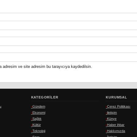
a adresim ve site adresim bu tarayıcıya kaydedilsin.
KATEGORILER
KURUMSAL
Gündem
Çerez Politikası
i
Ekonomi
iletişim
Sağlık
Künye
Kültür
Haber ihbar
Teknoloji
Hakkımızda