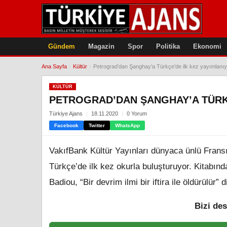
Gündem
Magazin
Spor
Politika
Ekonomi
Ana Sayfa
›
Kültür
›
Petrograd’dan Şanghay’a Türkçe’de ilk kez yayımlanıy
KÜLTÜR
PETROGRAD’DAN ŞANGHAY’A TÜRKÇ
Türkiye Ajans
18.11.2020
0 Yorum
Facebook
Twitter
WhatsApp
VakıfBank Kültür Yayınları dünyaca ünlü Fransı
Türkçe’de ilk kez okurla buluşturuyor. Kitabınd
Badiou, “Bir devrim ilmi bir iftira ile öldürülür” d
Bizi des