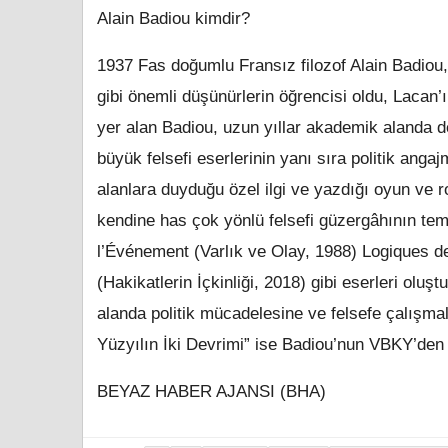
Alain Badiou kimdir?
1937 Fas doğumlu Fransız filozof Alain Badio
gibi önemli düşünürlerin öğrencisi oldu, Lacan’ı
yer alan Badiou, uzun yıllar akademik alanda de
büyük felsefi eserlerinin yanı sıra politik anga
alanlara duyduğu özel ilgi ve yazdığı oyun ve 
kendine has çok yönlü felsefi güzergâhının teme
l’Événement (Varlık ve Olay, 1988) Logiques d
(Hakikatlerin İçkinliği, 2018) gibi eserleri oluş
alanda politik mücadelesine ve felsefe çalışm
Yüzyılın İki Devrimi” ise Badiou’nun VBKY’den 
BEYAZ HABER AJANSI (BHA)