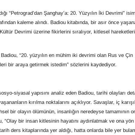
ğı “Petrograd’dan Şanghay’a: 20. Yüzyılın İki Devrimi” isiml
afından kaleme alındı. Badiou kitabında, bir asır önce yaşa
tür Devrimi üzerine fikirlerini sıralıyor, kitlesel hareketler
a Badiou, “20. yüzyılın en mühim iki devrimi olan Rus ve Çin
ri bir araya getirmek istedim” sözlerini kaydediyor.
sosyo-siyasal yapısını analiz eden Badiou, tarihi olayları det
aşananların kırılma noktalarını açıklıyor. Savaşlar, iç karışı
ihsel bir olayın ölümünün, insanlığın neredeyse tamamının o
, “Olay bir insan kitlesinin hayatını aydınlatmak ve ona yö
arih ders kitaplarında yer aldığı, hatta onlarda bile yer bula