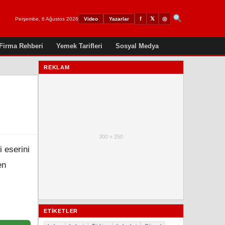
𝕏
◎
f
Perşembe, 6 Ağustos 2026
Video
Yazarlar
Firma Rehberi
Yemek Tarifleri
Sosyal Medya
REKLAM
300 × 250
 eserini
en
ETIKETLER