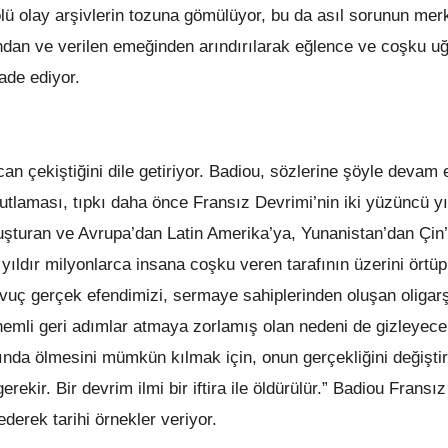
ü olay arşivlerin tozuna gömülüyor, bu da asıl sorunun mer
ndan ve verilen emeğinden arındırılarak eğlence ve coşku u
fade ediyor.
n çekiştiğini dile getiriyor. Badiou, sözlerine şöyle devam 
tlaması, tıpkı daha önce Fransız Devrimi’nin iki yüzüncü yı
uşturan ve Avrupa’dan Latin Amerika’ya, Yunanistan’dan Çin’
ldır milyonlarca insana coşku veren tarafının üzerini örtü
vuç gerçek efendimizi, sermaye sahiplerinden oluşan oligarş
nemli geri adımlar atmaya zorlamış olan nedeni de gizleye
sında ölmesini mümkün kılmak için, onun gerçekliğini değişti
kir. Bir devrim ilmi bir iftira ile öldürülür.” Badiou Fransız
ederek tarihi örnekler veriyor.