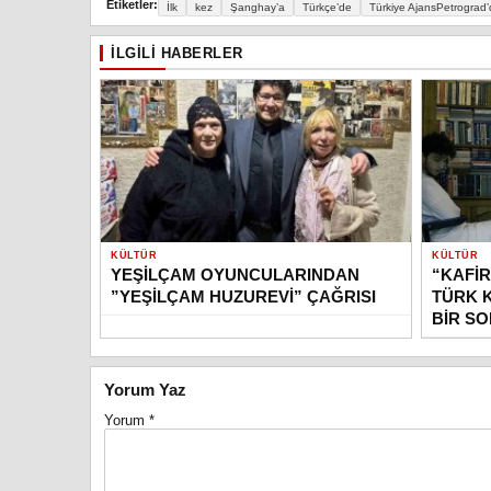
Etiketler:
İlk
kez
Şanghay’a
Türkçe’de
Türkiye AjansPetrograd
İLGILI HABERLER
KÜLTÜR
KÜLTÜR
YEŞİLÇAM OYUNCULARINDAN
“KAFİR
”YEŞİLÇAM HUZUREVİ” ÇAĞRISI
TÜRK 
BİR S
Yorum Yaz
Yorum
*