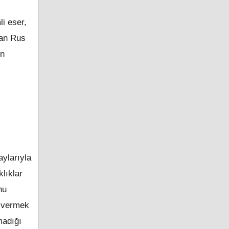
i eser,
nan Rus
in
aylarıyla
klıklar
nu
n vermek
madığı