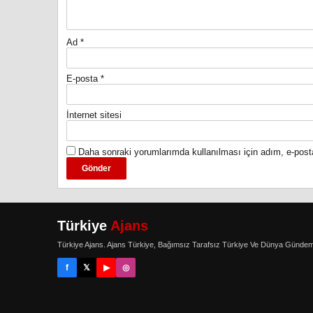
Ad
*
E-posta
*
İnternet sitesi
Daha sonraki yorumlarımda kullanılması için adım, e-post
Türkiye
Ajans
Türkiye Ajans. Ajans Türkiye, Bağımsız Tarafsız Türkiye Ve Dünya Gündem
f
𝕏
▶
◎