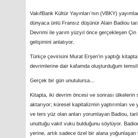
VakıfBank Kültür Yayınları’nın (VBKY) yayımladı
dünyaca ünlü Fransız düşünür Alain Badiou tar
Devrimi ile yarım yüzyıl önce gerçekleşen Çin Kül
gelişimini anlatıyor.
Türkçe çevirisini Murat Erşen’in yaptığı kitapt
devrimlerine dair kafamda oluşturduğum temsille
Gerçek bir gün unutulursa…
Kitapta, iki devrim öncesi ve sonrası ülkelerin 
aktarıyor; küresel kapitalizmin yaptırımları ve y
ve ters yüz olan anları yorumlayan Badiou, tar
unuttuğu vakit vuku bulduğunu söylüyor. Badiou
yerine, artık sadece özel bir alana yoğunlaşan t