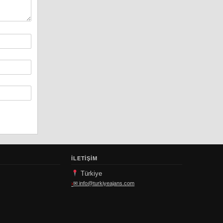
İLETIŞIM
Türkiye
✉
info@turkiyeajans.com