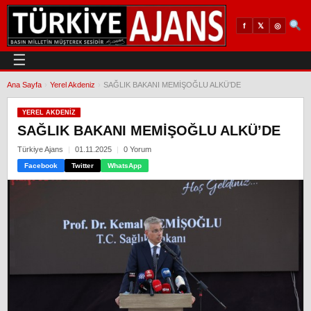
𝕏
◎
f
☰
Ana Sayfa
›
Yerel Akdeniz
›
SAĞLIK BAKANI MEMİŞOĞLU ALKÜ’DE
YEREL AKDENIZ
SAĞLIK BAKANI MEMİŞOĞLU ALKÜ’DE
Türkiye Ajans
01.11.2025
0 Yorum
Facebook
Twitter
WhatsApp