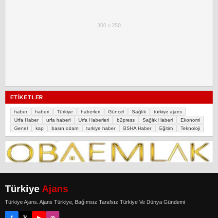
300 × 250
ETIKETLER
haber
haberi
Türkiye
haberleri
Güncel
Sağlık
türkiye ajans
Urfa Haber
urfa haberi
Urfa Haberleri
b2press
Sağlık Haberi
Ekonomi
Genel
kap
basın odam
turkiye haber
BSHA Haber
Eğitim
Teknoloji
Türkiye
Ajans
Türkiye Ajans. Ajans Türkiye, Bağımsız Tarafsız Türkiye Ve Dünya Gündemi
f
𝕏
▶
◎