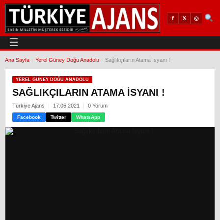
𝕏
◎
f
☰
Ana Sayfa
›
Yerel Güney Doğu Anadolu
›
Sağlıkçıların Atama İsyanı !
YEREL GÜNEY DOĞU ANADOLU
SAĞLIKÇILARIN ATAMA İSYANI !
Türkiye Ajans
17.06.2021
0 Yorum
Facebook
Twitter
WhatsApp