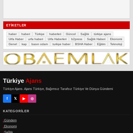
ETIKETLER
haber
haberi
Türkiye
haberleri
Güncel
Sağlık
türkiye ajans
Urfa Haber
urfa haberi
Urfa Haberleri
b2press
Sağlık Haberi
Ekonomi
Genel
kap
basın odam
turkiye haber
BSHA Haber
Eğitim
Teknoloji
Türkiye
Ajans
Türkiye Ajans. Ajans Türkiye, Bağımsız Tarafsız Türkiye Ve Dünya Gündemi
f
𝕏
▶
◎
KATEGORILER
Gündem
Ekonomi
Sağlık