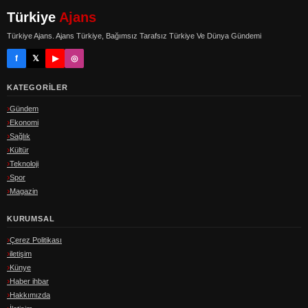
Türkiye
Ajans
Türkiye Ajans. Ajans Türkiye, Bağımsız Tarafsız Türkiye Ve Dünya Gündemi
f
𝕏
▶
◎
KATEGORILER
Gündem
Ekonomi
Sağlık
Kültür
Teknoloji
Spor
Magazin
KURUMSAL
Çerez Politikası
iletişim
Künye
Haber ihbar
Hakkımızda