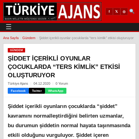
𝕏
◎
f
☰
Ana Sayfa
›
Gündem
›
Şiddet içerikli oyunlar çocuklarda “ters kimlik” etkisi oluşturuyor
GÜNDEM
ŞIDDET IÇERIKLI OYUNLAR
ÇOCUKLARDA “TERS KIMLIK” ETKISI
OLUŞTURUYOR
Türkiye Ajans
04.12.2020
0 Yorum
Facebook
Twitter
WhatsApp
Şiddet içerikli oyunların çocuklarda “şiddet”
kavramını normalleştirdiğini belirten uzmanlar,
bu durumun şiddetin normal hayata taşınmasında
etkili olduğunu vurguluyor. Şiddet içeren