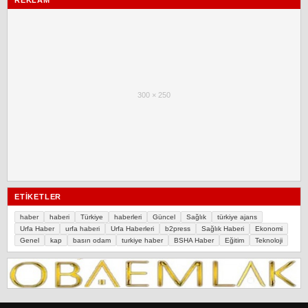
REKLAM
300 × 250
ETIKETLER
haber
haberi
Türkiye
haberleri
Güncel
Sağlık
türkiye ajans
Urfa Haber
urfa haberi
Urfa Haberleri
b2press
Sağlık Haberi
Ekonomi
Genel
kap
basın odam
turkiye haber
BSHA Haber
Eğitim
Teknoloji