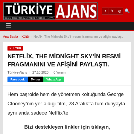
𝕏
◎
f
☰
Ana Sayfa
›
Kültür
›
Netflix, The Midnight Sky’in resmi fragmanını ve afişini paylaştı.
KÜLTÜR
NETFLIX, THE MIDNIGHT SKY’IN RESMI
FRAGMANINI VE AFIŞINI PAYLAŞTI.
Türkiye Ajans
27.10.2020
0 Yorum
Facebook
Twitter
WhatsApp
Hem başrolde hem de yönetmen koltuğunda George
Clooney’nin yer aldığı film, 23 Aralık’ta tüm dünyayla
aynı anda sadece Netflix’te
Bizi destekleyen linkler için tıklayın,