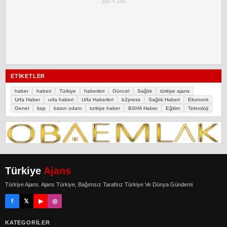
300 × 250
ETIKETLER
haber
haberi
Türkiye
haberleri
Güncel
Sağlık
türkiye ajans
Urfa Haber
urfa haberi
Urfa Haberleri
b2press
Sağlık Haberi
Ekonomi
Genel
kap
basın odam
turkiye haber
BSHA Haber
Eğitim
Teknoloji
Türkiye
Ajans
Türkiye Ajans. Ajans Türkiye, Bağımsız Tarafsız Türkiye Ve Dünya Gündemi
f
𝕏
▶
◎
KATEGORILER