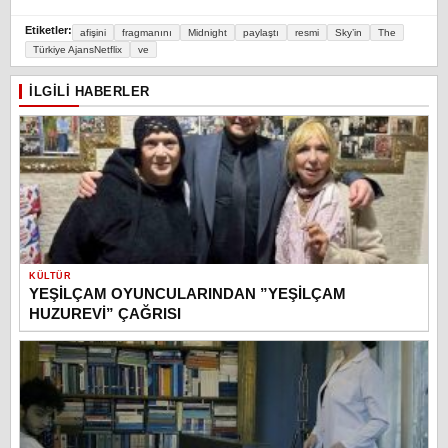
Etiketler:
afişini
fragmanını
Midnight
paylaştı
resmi
Sky’in
​The
Türkiye AjansNetflix
ve
İLGILI HABERLER
KÜLTÜR
YEŞİLÇAM OYUNCULARINDAN ”YEŞİLÇAM
HUZUREVİ” ÇAĞRISI